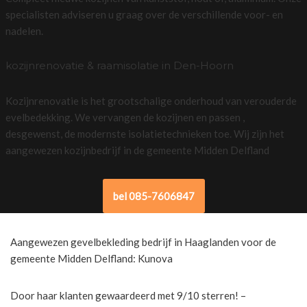
specialisten adviseren u graag over de verschillende voor- en
nadelen.
kozijnrenovatie & raamisolatie in Den-Hoorn
Kozijnrenovatie is het grootschalige onderhoud van verouderde
evelbedekking. We vervangen de kozijnen en passen ,
desgewenst, de modernste isolatietechnieken toe. Wij zijn het
aangewezen kozijnbedrijf in de gemeente Midden Delfland
bel 085-7606847
Aangewezen gevelbekleding bedrijf in Haaglanden voor de
gemeente Midden Delfland: Kunova
Door haar klanten gewaardeerd met 9/10 sterren! –