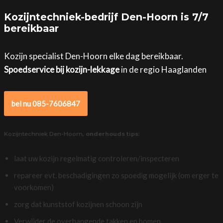
Kozijntechniek-bedrijf Den-Hoorn is 7/7
bereikbaar
Kozijn specialist Den-Hoorn elke dag bereikbaar.
Spoedservice bij kozijn-lekkage
in de regio Haaglanden
bel nu 085-7606847
Kozijntechniek Den-Hoorn,
onderhouds tips
:
laat uw kozijn regelmatig controleren/inspecteren
repareer evt. beschadigingen zo spoedig mogelijk (om erger te
voorkomen)
zorg dat kunststof kozijnen schoon zijn
Verwijder de overhangende takken en bomen