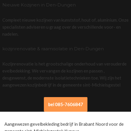
Nieuwe Kozijnen in Den-Dungen
Compleet nieuwe kozijnen van kunststof, hout of, aluminium. Onze
specialisten adviseren u graag over de verschillende voor- en
nadelen.
kozijnrenovatie & raamisolatie in Den-Dungen
Kozijnrenovatie is het grootschalige onderhoud van verouderde
evelbedekking. We vervangen de kozijnen en passen ,
desgewenst, de modernste isolatietechnieken toe. Wij zijn het
aangewezen kozijnbedrijf in de gemeente sint-Michielsgestel
bel 085-7606847
Aangewezen gevelbekleding bedrijf in Brabant Noord voor de
gemeente sint-Michielsgestel: Kunova