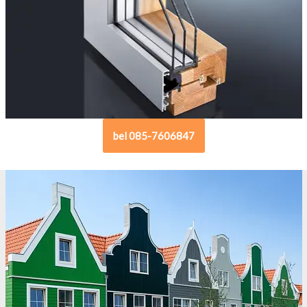
bel 085-7606847