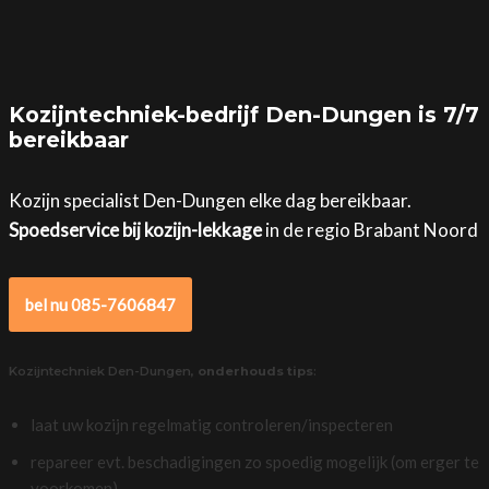
Kozijntechniek-bedrijf Den-Dungen is 7/7
bereikbaar
Kozijn specialist Den-Dungen elke dag bereikbaar.
Spoedservice bij kozijn-lekkage
in de regio Brabant Noord
bel nu 085-7606847
Kozijntechniek Den-Dungen,
onderhouds tips
:
laat uw kozijn regelmatig controleren/inspecteren
repareer evt. beschadigingen zo spoedig mogelijk (om erger te
voorkomen)