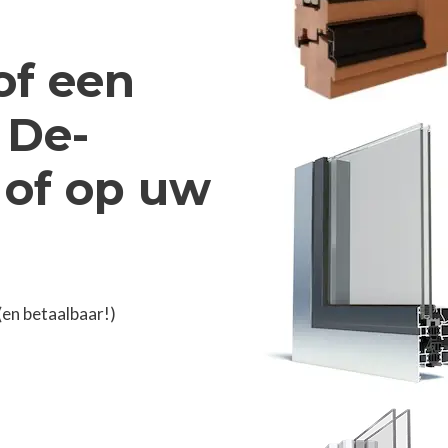
of een
 De-
 of op uw
en betaalbaar!)