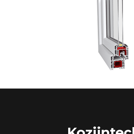
Kozijntec