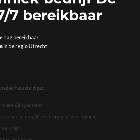
7/7 bereikbaar
ke dag bereikbaar.
ge
in de regio Utrecht
onderhouds tips
:
troleren/inspecteren
 zo spoedig mogelijk (om erger te voorkomen)
choon zijn
akken en bomen