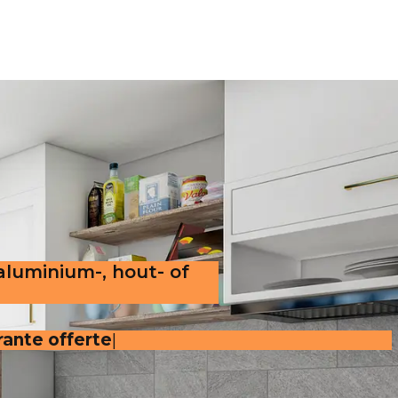
 aluminium-, hout- of
rante offerte
.