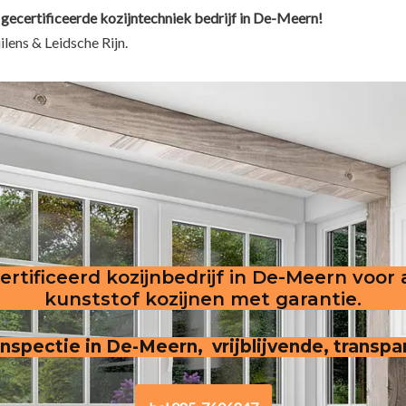
 gecertificeerde kozijntechniek bedrijf in De-Meern!
lens & Leidsche Rijn.
rtificeerd kozijnbedrijf in De-Meern voor
kunststof kozijnen met garantie.
 inspectie in De-Meern, vrijblijvende, transpa