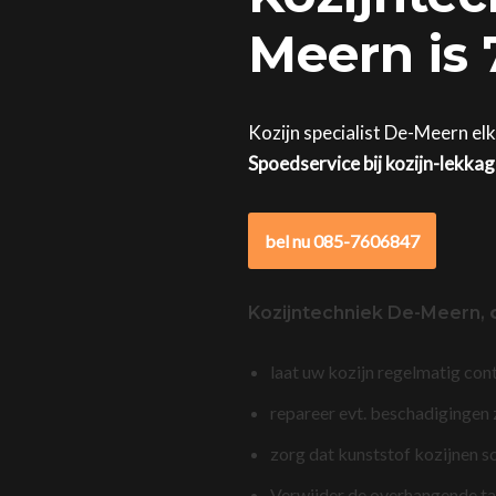
Meern is 
Kozijn specialist De-Meern el
Spoedservice bij kozijn-lekka
bel nu 085-7606847
Kozijntechniek De-Meern,
laat uw kozijn regelmatig con
repareer evt. beschadigingen
zorg dat kunststof kozijnen s
Verwijder de overhangende t