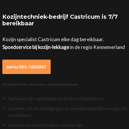
Kozijntechniek-bedrijf Castricum is 7/7
bereikbaar
Kozijn specialist Castricum elke dag bereikbaar.
Spoedservice bij kozijn-lekkage
in de regio Kennemerland
bel nu 085-7606847
Kozijntechniek Castricum,
onderhouds tips
:
laat uw kozijn regelmatig controleren/inspecteren
repareer evt. beschadigingen zo spoedig mogelijk (om erger te
voorkomen)
zorg dat kunststof kozijnen schoon zijn