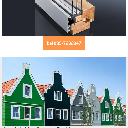
bel 085-7606847