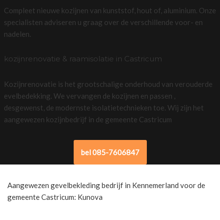
Compleet nieuwe kozijnen van kunststof, hout of, aluminium. Onze
specialisten adviseren u graag over de verschillende voor- en
nadelen.
kozijnrenovatie & raamisolatie in Castricum
Kozijnrenovatie is het grootschalige onderhoud van verouderde
evelbedekking. We vervangen de kozijnen en passen ,
desgewenst, de modernste isolatietechnieken toe. Wij zijn het
aangewezen kozijnbedrijf in de gemeente Castricum
bel 085-7606847
Aangewezen gevelbekleding bedrijf in Kennemerland voor de
gemeente Castricum: Kunova