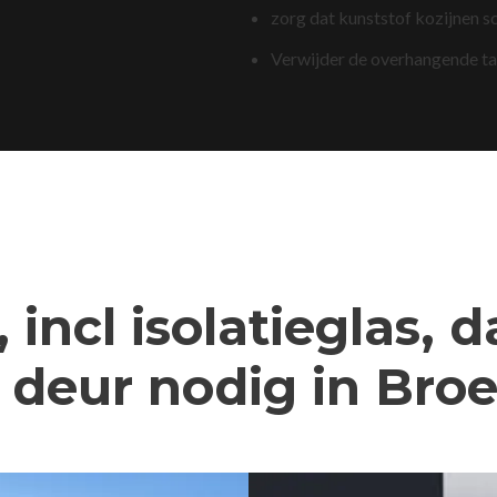
zorg dat kunststof kozijnen s
Verwijder de overhangende t
 incl isolatieglas, 
deur nodig in Broe