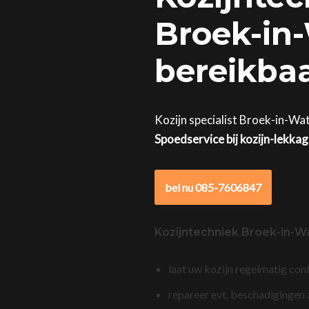
Broek-in-
bereikba
Kozijn specialist Broek-in-Wa
Spoedservice bij kozijn-lekka
bel nu 085-7606847
Kozijntechniek Broek-in-W
laat uw kozijn regelmatig con
repareer evt. beschadigingen