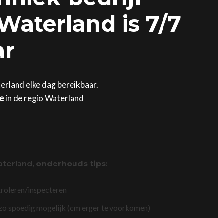
Waterland is 7/7
ar
terland elke dag bereikbaar.
ge
in de regio Waterland
aterland,
onderhouds tips
:
troleren/inspecteren
 zo spoedig mogelijk (om erger te voorkomen)