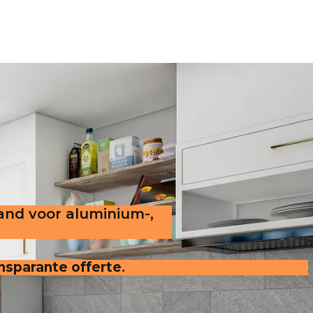
land voor aluminium-,
ansparante offerte
.