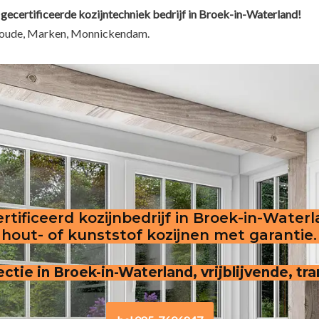
 gecertificeerde kozijntechniek bedrijf in Broek-in-Waterland!
twoude, Marken, Monnickendam.
rtificeerd kozijnbedrijf in Broek-in-Water
hout- of kunststof kozijnen met garantie.
ectie in Broek-in-Waterland, vrijblijvende, tr