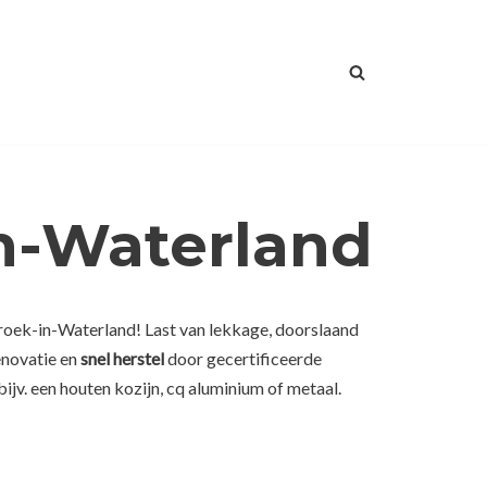
in-Waterland
Broek-in-Waterland! Last van lekkage, doorslaand
enovatie en
snel herstel
door gecertificeerde
ijv. een houten kozijn, cq aluminium of metaal.