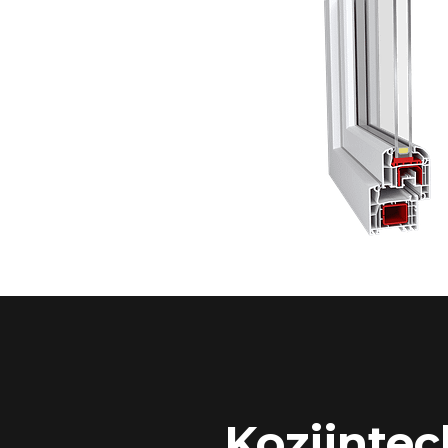
Kozijntec