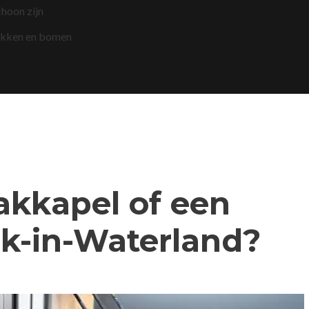
choon zijn
akken en bomen
dakkapel of een
k-in-Waterland?