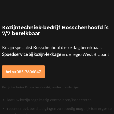
Kozijntechniek-bedrijf Bosschenhoofd is
7/7 bereikbaar
Kozijn specialist Bosschenhoofd elke dag bereikbaar.
Spoedservice bij kozijn-lekkage
in de regio West Brabant
bel nu 085-7606847
Kozijntechniek Bosschenhoofd,
onderhouds tips
:
laat uw kozijn regelmatig controleren/inspecteren
repareer evt. beschadigingen zo spoedig mogelijk (om erger te