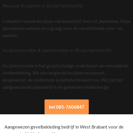
Nieuwe Kozijnen in Bosschenhoofd
Compleet nieuwe kozijnen van kunststof, hout of, aluminium. Onze
specialisten adviseren u graag over de verschillende voor- en
nadelen.
kozijnrenovatie & raamisolatie in Bosschenhoofd
Kozijnrenovatie is het grootschalige onderhoud van verouderde
evelbedekking. We vervangen de kozijnen en passen ,
desgewenst, de modernste isolatietechnieken toe. Wij zijn het
aangewezen kozijnbedrijf in de gemeente Halderberge
bel 085-7606847
Aangewezen gevelbekleding bedrijf in West Brabant voor de