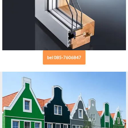
bel 085-7606847