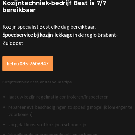
Kozijntechniek-bedrijf Best is 7/7
bereikbaar
Kozijn specialist Best elke dag bereikbaar.
Spoedservice bij kozijn-lekkage
in de regio Brabant-
Zuidoost
bel nu 085-7606847
Kozijntechniek Best,
onderhouds tips
:
laat uw kozijn regelmatig controleren/inspecteren
repareer evt. beschadigingen zo spoedig mogelijk (om erger te
voorkomen)
zorg dat kunststof kozijnen schoon zijn
Verwijder de overhangende takken en bomen