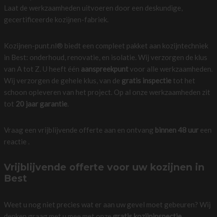
Laat de werkzaamheden uitvoeren door een deskundige,
gecertificeerde kozijnen-fabriek.
Kozijnen-punt.nl® biedt een compleet pakket aan kozijntechniek
in Best: onderhoud, renovatie, en isolatie. Wij verzorgen de klus
van A tot Z. U heeft één
aanspreekpunt
voor alle werkzaamheden.
Wij verzorgen de gehele klus, van de
gratis inspectie
tot het
schoon opleveren van het project. Op al onze werkzaamheden zit
tot
20 jaar garantie
.
Vraag een vrijblijvende offerte aan en ontvang
binnen 48 uur
een
reactie .
Vrijblijvende offerte voor uw kozijnen in
Best
Weet u nog niet precies wat er aan uw gevel moet gebeuren? Wij
denken graag met u mee met onze
gratis kozijninspectie.