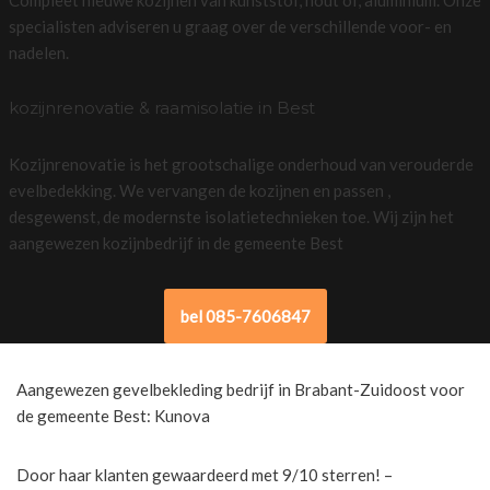
specialisten adviseren u graag over de verschillende voor- en
nadelen.
kozijnrenovatie & raamisolatie in Best
Kozijnrenovatie is het grootschalige onderhoud van verouderde
evelbedekking. We vervangen de kozijnen en passen ,
desgewenst, de modernste isolatietechnieken toe. Wij zijn het
aangewezen kozijnbedrijf in de gemeente Best
bel 085-7606847
Aangewezen gevelbekleding bedrijf in Brabant-Zuidoost voor
de gemeente Best: Kunova
Door haar klanten gewaardeerd met 9/10 sterren! –