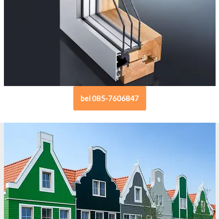
bel 085-7606847