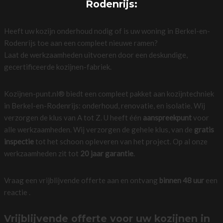
Rodenrijs:
Heeft uw kozijn onderhoud nodig of is uw woning in Berkel-en-
Rodenrijs toe aan een compleet nieuwe ramen?
Laat de werkzaamheden uitvoeren door een deskundige,
gecertificeerde kozijnen-fabriek.
Kozijnen-punt.nl® biedt een compleet pakket aan kozijntechniek
in Berkel-en-Rodenrijs: onderhoud, renovatie, en isolatie. Wij
verzorgen de klus van A tot Z. U heeft één
aanspreekpunt
voor
alle werkzaamheden. Wij verzorgen de gehele klus, van de
gratis
inspectie
tot het schoon opleveren van het project. Op al onze
werkzaamheden zit tot
20 jaar garantie
.
Vraag een vrijblijvende offerte aan en ontvang
binnen 48 uur
een
reactie .
Vrijblijvende offerte voor uw kozijnen in