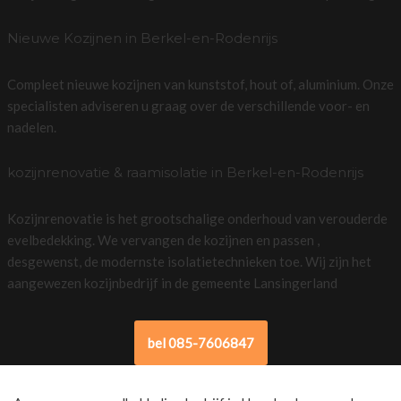
Nieuwe Kozijnen in Berkel-en-Rodenrijs
Compleet nieuwe kozijnen van kunststof, hout of, aluminium. Onze
specialisten adviseren u graag over de verschillende voor- en
nadelen.
kozijnrenovatie & raamisolatie in Berkel-en-Rodenrijs
Kozijnrenovatie is het grootschalige onderhoud van verouderde
evelbedekking. We vervangen de kozijnen en passen ,
desgewenst, de modernste isolatietechnieken toe. Wij zijn het
aangewezen kozijnbedrijf in de gemeente Lansingerland
bel 085-7606847