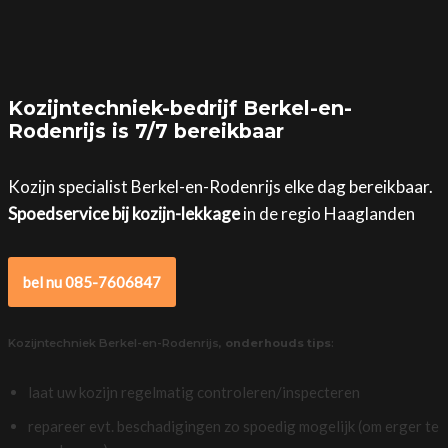
Kozijntechniek-bedrijf Berkel-en-
Rodenrijs is 7/7 bereikbaar
Kozijn specialist Berkel-en-Rodenrijs elke dag bereikbaar.
Spoedservice bij kozijn-lekkage
in de regio Haaglanden
bel nu 085-7606847
Kozijntechniek Berkel-en-Rodenrijs,
onderhouds tips
:
laat uw kozijn regelmatig controleren/inspecteren
repareer evt. beschadigingen zo spoedig mogelijk (om erger te