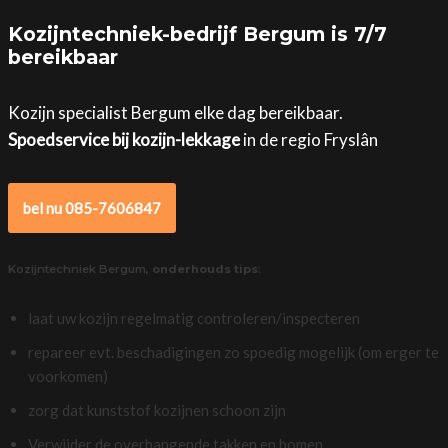
Kozijntechniek-bedrijf Bergum is 7/7
bereikbaar
Kozijn specialist Bergum elke dag bereikbaar.
Spoedservice bij kozijn-lekkage
in de regio Fryslân
bel nu 085-7606847
Kozijntechniek Bergum,
onderhouds tips
:
laat uw kozijn regelmatig controleren/inspecteren
repareer evt. beschadigingen zo spoedig mogelijk (om erger te
voorkomen)
zorg dat kunststof kozijnen schoon zijn
Verwijder de overhangende takken en bomen