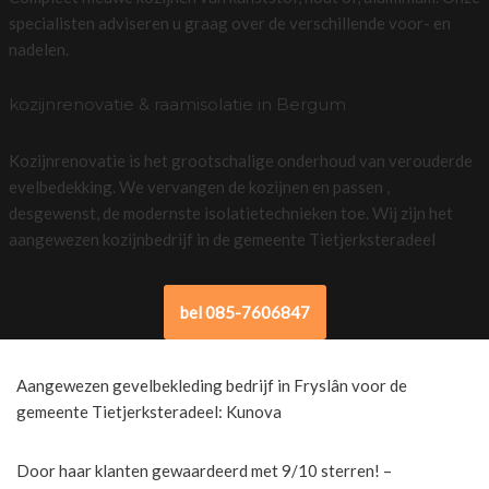
specialisten adviseren u graag over de verschillende voor- en
nadelen.
kozijnrenovatie & raamisolatie in Bergum
Kozijnrenovatie is het grootschalige onderhoud van verouderde
evelbedekking. We vervangen de kozijnen en passen ,
desgewenst, de modernste isolatietechnieken toe. Wij zijn het
aangewezen kozijnbedrijf in de gemeente Tietjerksteradeel
bel 085-7606847
Aangewezen gevelbekleding bedrijf in Fryslân voor de
gemeente Tietjerksteradeel: Kunova
Door haar klanten gewaardeerd met 9/10 sterren! –