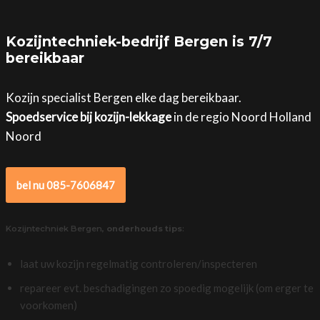
Kozijntechniek-bedrijf Bergen is 7/7
bereikbaar
Kozijn specialist Bergen elke dag bereikbaar.
Spoedservice bij kozijn-lekkage
in de regio Noord Holland
Noord
bel nu 085-7606847
Kozijntechniek Bergen,
onderhouds tips
:
laat uw kozijn regelmatig controleren/inspecteren
repareer evt. beschadigingen zo spoedig mogelijk (om erger te
voorkomen)