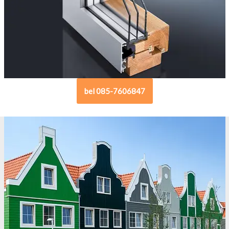
bel 085-7606847