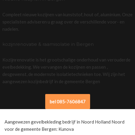
Compleet nieuwe kozijnen van kunststof, hout of, aluminium. Onze
specialisten adviseren u graag over de verschillende voor- en
nadelen.
kozijnrenovatie & raamisolatie in Bergen
Kozijnrenovatie is het grootschalige onderhoud van verouderde
evelbedekking. We vervangen de kozijnen en passen ,
desgewenst, de modernste isolatietechnieken toe. Wij zijn het
aangewezen kozijnbedrijf in de gemeente Bergen
bel 085-7606847
Aangewezen gevelbekleding bedrijf in Noord Holland Noord
voor de gemeente Bergen: Kunova