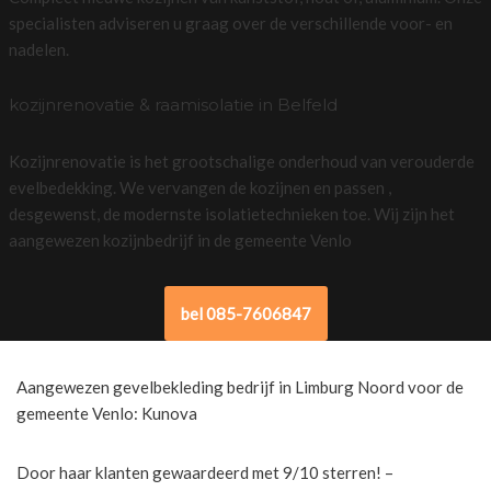
specialisten adviseren u graag over de verschillende voor- en
nadelen.
kozijnrenovatie & raamisolatie in Belfeld
Kozijnrenovatie is het grootschalige onderhoud van verouderde
evelbedekking. We vervangen de kozijnen en passen ,
desgewenst, de modernste isolatietechnieken toe. Wij zijn het
aangewezen kozijnbedrijf in de gemeente Venlo
bel 085-7606847
Aangewezen gevelbekleding bedrijf in Limburg Noord voor de
gemeente Venlo: Kunova
Door haar klanten gewaardeerd met 9/10 sterren! –