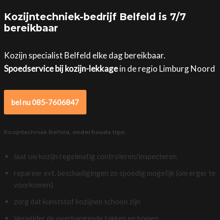
Kozijntechniek-bedrijf Belfeld is 7/7
bereikbaar
Kozijn specialist Belfeld elke dag bereikbaar.
Spoedservice bij kozijn-lekkage
in de regio Limburg Noord
bel nu 085-7606847
Kozijntechniek Belfeld,
onderhouds tips
:
laat uw kozijn regelmatig controleren/inspecteren
repareer evt. beschadigingen zo spoedig mogelijk (om erger te
voorkomen)
zorg dat kunststof kozijnen schoon zijn
Verwijder de overhangende takken en bomen