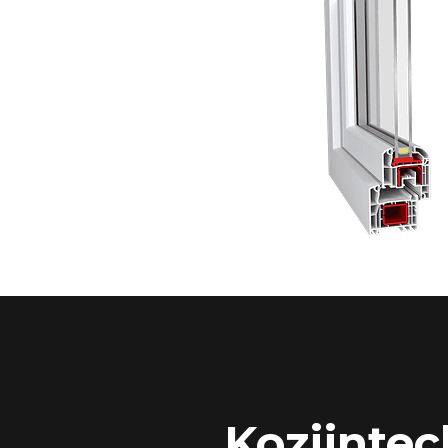
Kozijntec