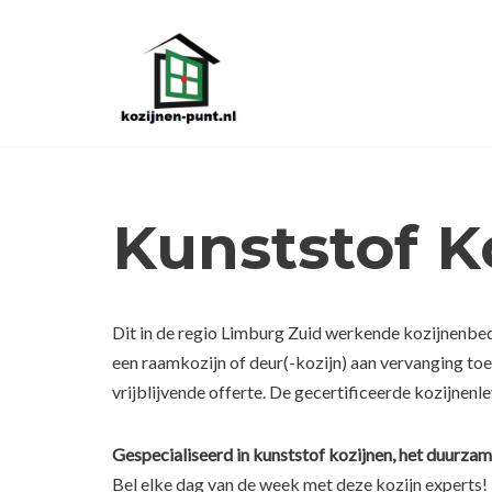
Ga
naar
de
inhoud
Kunststof K
Dit in de regio Limburg Zuid werkende kozijnenbedr
een raamkozijn of deur(-kozijn) aan vervanging to
vrijblijvende offerte. De gecertificeerde kozijnenl
Gespecialiseerd in kunststof kozijnen, het duurzam
Bel elke dag van de week met deze kozijn experts!