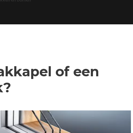
dakkapel of een
k?