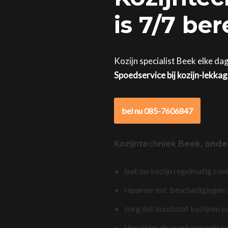
is 7/7 be
Kozijn specialist Beek elke da
Spoedservice bij kozijn-lekka
bel nu 085-7606847
Kozijntechniek Beek,
onde
laat uw kozijn regelmatig con
repareer evt. beschadigingen
zorg dat kunststof kozijnen s
Verwijder de overhangende t