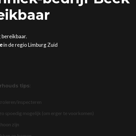
reikbaar
g bereikbaar.
ge
in de regio Limburg Zuid
rhouds tips
:
troleren/inspecteren
 zo spoedig mogelijk (om erger te voorkomen)
choon zijn
akken en bomen