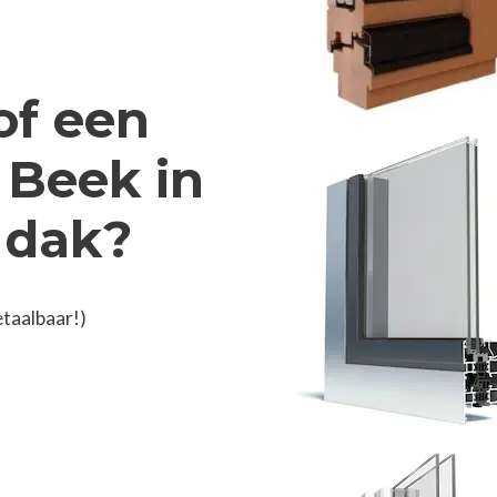
of een
 Beek in
 dak?
etaalbaar!)