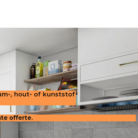
um-, hout- of kunststof
nte offerte
.