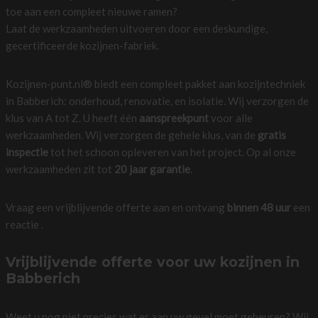
toe aan een compleet nieuwe ramen?
Laat de werkzaamheden uitvoeren door een deskundige,
gecertificeerde kozijnen-fabriek.
Kozijnen-punt.nl® biedt een compleet pakket aan kozijntechniek
in Babberich: onderhoud, renovatie, en isolatie. Wij verzorgen de
klus van A tot Z. U heeft één
aanspreekpunt
voor alle
werkzaamheden. Wij verzorgen de gehele klus, van de
gratis
inspectie
tot het schoon opleveren van het project. Op al onze
werkzaamheden zit tot
20 jaar garantie
.
Vraag een vrijblijvende offerte aan en ontvang
binnen 48 uur
een
reactie .
Vrijblijvende offerte voor uw kozijnen in
Babberich
Weet u nog niet precies wat er aan uw gevel moet gebeuren? Wij