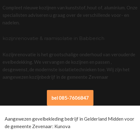
Compleet nieuwe kozijnen van kunststof, hout of, aluminium. Onze
specialisten adviseren u graag over de verschillende voor- en
nadelen.
kozijnrenovatie & raamisolatie in Babberich
Kozijnrenovatie is het grootschalige onderhoud van verouderde
evelbedekking. We vervangen de kozijnen en passen ,
desgewenst, de modernste isolatietechnieken toe. Wij zijn het
aangewezen kozijnbedrijf in de gemeente Zevenaar
bel 085-7606847
Aangewezen gevelbekleding bedrijf in Gelderland Midden voor
de gemeente Zevenaar: Kunova