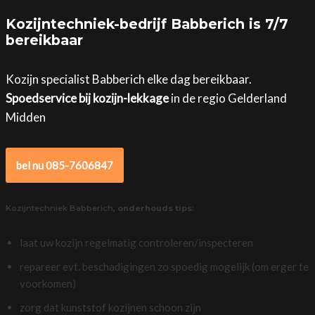
Kozijntechniek-bedrijf Babberich is 7/7
bereikbaar
Kozijn specialist Babberich elke dag bereikbaar.
Spoedservice bij kozijn-lekkage
in de regio Gelderland
Midden
bel nu 085-7606847
Kozijntechniek Babberich,
onderhouds tips
:
laat uw kozijn regelmatig controleren/inspecteren
repareer evt. beschadigingen zo spoedig mogelijk (om erger te
voorkomen)
zorg dat kunststof kozijnen schoon zijn