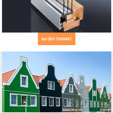
bel 085-7606847