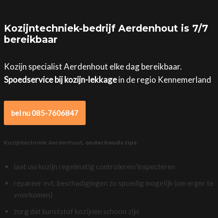
Kozijntechniek-bedrijf Aerdenhout is 7/7
bereikbaar
Kozijn specialist Aerdenhout elke dag bereikbaar.
Spoedservice bij kozijn-lekkage
in de regio Kennemerland
bel nu 085-7606847
Kozijntechniek Aerdenhout,
onderhouds tips
:
laat uw kozijn regelmatig controleren/inspecteren
repareer evt. beschadigingen zo spoedig mogelijk (om erger te
voorkomen)
zorg dat kunststof kozijnen schoon zijn