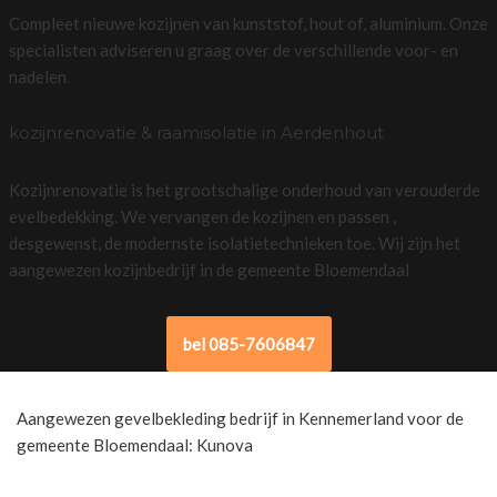
Compleet nieuwe kozijnen van kunststof, hout of, aluminium. Onze
specialisten adviseren u graag over de verschillende voor- en
nadelen.
kozijnrenovatie & raamisolatie in Aerdenhout
Kozijnrenovatie is het grootschalige onderhoud van verouderde
evelbedekking. We vervangen de kozijnen en passen ,
desgewenst, de modernste isolatietechnieken toe. Wij zijn het
aangewezen kozijnbedrijf in de gemeente Bloemendaal
bel 085-7606847
Aangewezen gevelbekleding bedrijf in Kennemerland voor de
gemeente Bloemendaal: Kunova