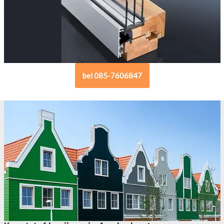
bel 085-7606847