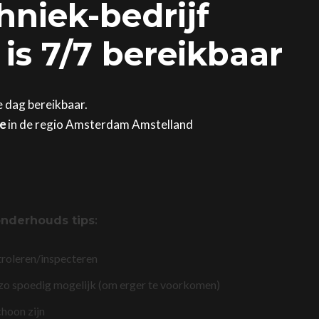
hniek-bedrijf
is 7/7 bereikbaar
e dag bereikbaar.
ge
in de regio Amsterdam Amstelland
nderhouds tips
:
troleren/inspecteren
 zo spoedig mogelijk (om erger te voorkomen)
choon zijn