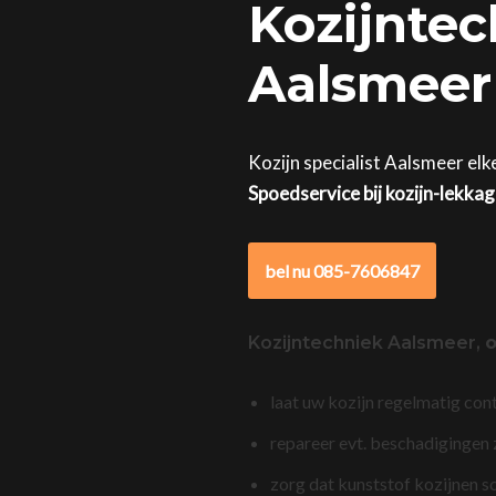
Kozijntec
Aalsmeer 
Kozijn specialist Aalsmeer elk
Spoedservice bij kozijn-lekka
bel nu 085-7606847
Kozijntechniek Aalsmeer,
o
laat uw kozijn regelmatig con
repareer evt. beschadigingen
zorg dat kunststof kozijnen s