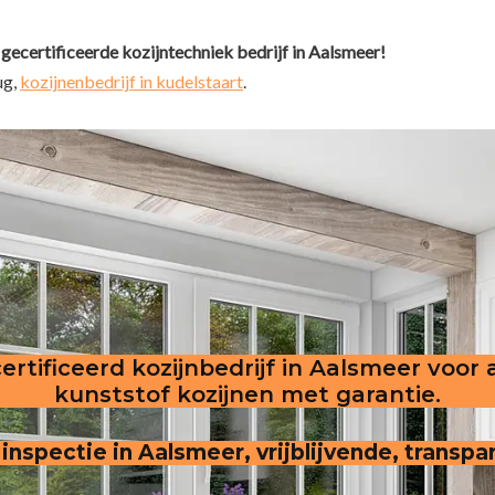
 gecertificeerde kozijntechniek bedrijf in Aalsmeer!
ug,
kozijnenbedrijf in kudelstaart
.
ertificeerd kozijnbedrijf in Aalsmeer voor 
kunststof kozijnen met garantie.
 inspectie in Aalsmeer, vrijblijvende, transpa