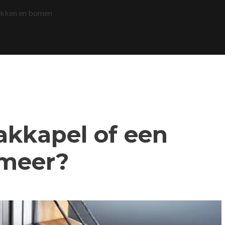
akken en bomen
dakkapel of een
smeer?