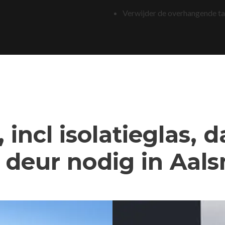
Verwijder de overhangende t
 incl isolatieglas, 
deur nodig in Aal