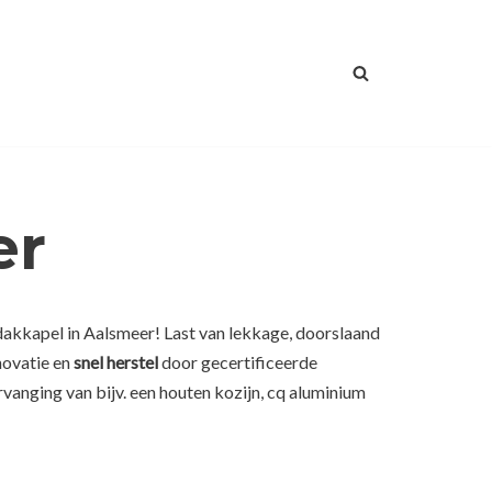
er
dakkapel in Aalsmeer! Last van lekkage, doorslaand
novatie en
snel herstel
door gecertificeerde
vanging van bijv. een houten kozijn, cq aluminium