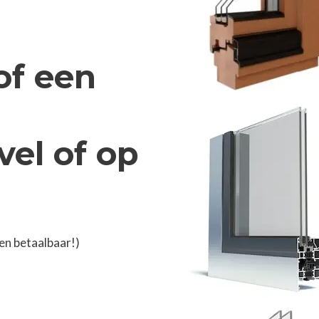
of een
el of op
en betaalbaar!)