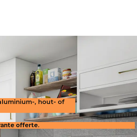
aluminium-, hout- of
rante offerte
.